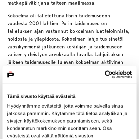
matkapäiväkirjana taiteen maailmassa.
Kokoelma oli talletettuna Porin taidemuseoon
vuodesta 2001 lähtien. Porin taidemuseo on
talletuksen ajan vastannut kokoelman luetteloinnista,
hoidosta ja ylläpidosta. Kokoelman lahjoitus sinetöi
vuosikymmeniä jatkuneen keräilijän ja taidemuseon
välisen yhteistyön arvokkaalla tavalla. Lahjoituksen
jälkeen taidemuseolle tulevan kokoelman aktiivinen
kartuttaminen päättyi.
Arto Jurttilan kokoelma kytkeytyy kotimaisen taiteen
kehitykseen pääpainon ollessa 1990-luvun taiteesta
Tämä sivusto käyttää evästeitä
aina 2020-luvun ajankohtaiseen
nykytaiteeseen. Mukana on teoskokonaisuuksia useilta
Hyödynnämme evästeitä, jotta voimme palvella sinua
jatkossa paremmin. Käytämme tätä tietoa analytiikan ja
maamme eturivin taiteilijoilta. Kokoelman teoksia
sivujen käyttökokemuksen parantamiseen, sekä
lainataan säännöllisesti muiden museoiden
kohdennetun markkinoinnin suorittamiseen. Osa
näyttelyihin ja niitä esitellään taidemuseon omissa
evästeistä ovat välttämättömiä sivuston
näyttelyissä. Teoksia on myös sijoitettuna Porin