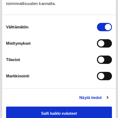
toiminnallisuuden kannalta.
kaupungin ja Satakunnan hyvinvointialueen
toimipisteisiin.
Suostumuksen
Välttämätön
valinta
Arto Jurttilan kokoelman
lahjoitus Porin kaupungille ja
Mieltymykset
Porin taidemuseolle
Tilastot
KUVA:
Markkinointi
Näkymä näyttelystä
Mielen silmin. Keräilijän katse -
sarjassa Arto Jurttila
. Näyttely oli esillä taidemuseon
Hallissa 22.03.2019–25.08.2019. Kuvassa keskellä
Anna Retulaisen maalaus
Weissenseen juutalainen
Näytä tiedot
hautausmaa
(2016), oikealla Irmeli Hulkon
maalaukset
Trapetsi
(2012) ja
Shiny Path
(2015) sekä
Salli kaikki evästeet
Reijo Hukkasen veistos
Näkötorni
(2016). Teokset