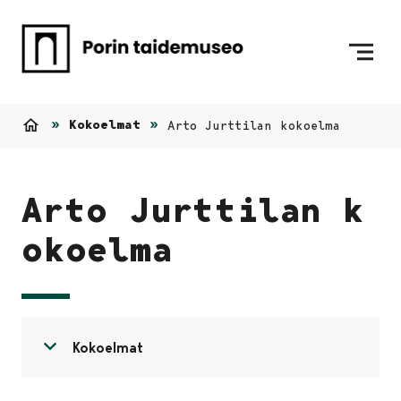
Siirry sisältöön
Etusivulle
Kokoelmat
Arto Jurttilan kokoelma
Etusivu
Arto Jurttilan k
okoelma
Avaa valikko
Sulje valikko
Kokoelmat