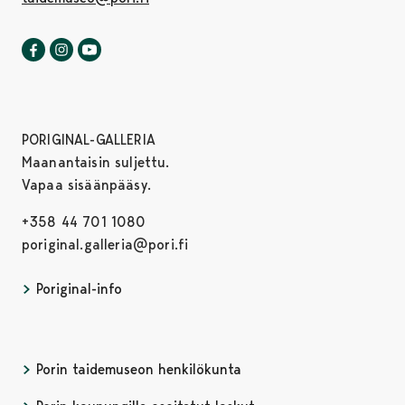
Porin taidemuseo Facebookissa
Avautuu uudessa välilehdessä
Porin taidemuseo Instagrammissa
Avautuu uudessa välilehdessä
Porin taidemuseo Youtubessa
Avautuu uudessa välilehdessä
PORIGINAL-GALLERIA
Maanantaisin suljettu.
Vapaa sisäänpääsy.
+358 44 701 1080
poriginal.galleria@pori.fi
Poriginal-info
Porin taidemuseon henkilökunta