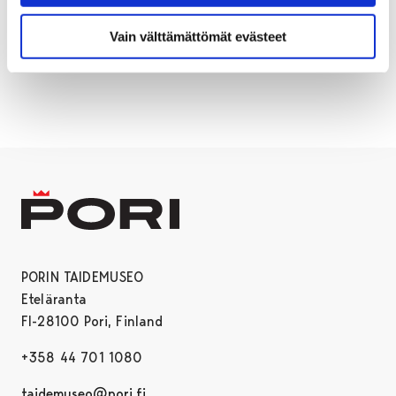
kuuluvat Arto Jurttilan kokolemaan.
Vain välttämättömät evästeet
Kuva: Erkki Valli-Jaakola / Porin taidemuseo
© Kuvasto 2024
PORIN TAIDEMUSEO
Eteläranta
FI-28100 Pori, Finland
+358 44 701 1080
taidemuseo@pori.fi