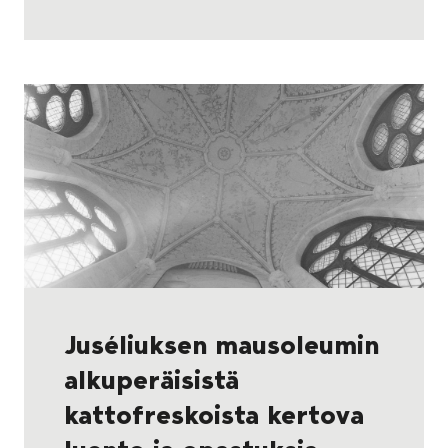
Juséliuksen mausoleumin
alkuperäisistä
kattofreskoista kertova