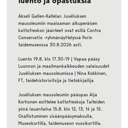
luento ja opastuksia
Akseli Gallen-Kallelan Juséliuksen
mausoleumiin maalaaman alkuperäisen
kattofreskon jäänteet ovat esillä Contra
Conservatio -ryhmänäyttelyssä Porin
taidemuseossa 30.8.2026 asti.
Luento 19.8. klo 17.30-19 | Vapaa pääsy
Luonnon ja maailmankaikkeuden salaisuudet
Juséliuksen mausoleumissa | Nina Kokkinen,
FT, taidehistorioitsija ja tietokirjailija
Juséliuksen mausoleumin pääopas Aija
Korhonen esittelee kattofreskoja Taiteiden
yönä lauantaina 15.8. klo 12, 13, 14 ja 15.
Osallistuminen sisäänpääsymaksulla,
Museokortilla, taidemuseon vuosikortilla.