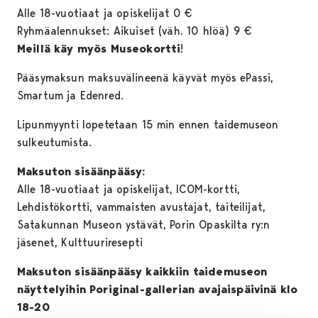
Alle 18-vuotiaat ja opiskelijat 0 €
Ryhmäalennukset: Aikuiset (väh. 10 hlöä) 9 €
Meillä käy myös Museokortti
!
Pääsymaksun maksuvälineenä käyvät myös ePassi,
Smartum ja Edenred.
Lipunmyynti lopetetaan 15 min ennen taidemuseon
sulkeutumista.
Maksuton sisäänpääsy:
Alle 18-vuotiaat ja opiskelijat, ICOM-kortti,
Lehdistökortti, vammaisten avustajat, taiteilijat,
Satakunnan Museon ystävät, Porin Opaskilta ry:n
jäsenet, Kulttuuriresepti
Maksuton sisäänpääsy kaikkiin taidemuseon
näyttelyihin Poriginal-gallerian avajaispäivinä klo
18-20