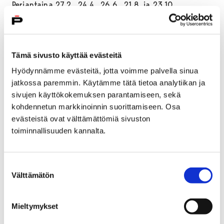
Perjantaina 27.2., 24.4., 26.6., 21.8. ja 23.10.
Maksa mitä haluat -päivät lauantaina 11.4. sekä
keskiviikkona 17.6. ja 9.12.
Porin kaupungin kulttuuri- ja liikuntapalveluissa
Tämä sivusto käyttää evästeitä
asiakas saa itse päättää sisäänpääsymaksunsa
Hyödynnämme evästeitä, jotta voimme palvella sinua
hinnan.
jatkossa paremmin. Käytämme tätä tietoa analytiikan ja
sivujen käyttökokemuksen parantamiseen, sekä
Museoavain
kohdennetun markkinoinnin suorittamiseen. Osa
Porin museoiden yhteinen etukortti yhteisöille: 220 €
evästeistä ovat välttämättömiä sivuston
/ kalenterivuosi
toiminnallisuuden kannalta.
Suostumuksen
Välttämätön
valinta
VARATTAVAT RYHMÄOPASTUKSET
JA HINNAT
Mieltymykset