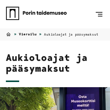
Siirry sisältöön
Etusivulle
Vierailu
Aukioloajat ja pääsymaksut
Etusivu
Aukioloajat ja
pääsymaksut