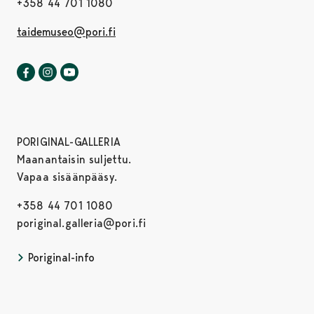
+358 44 701 1080
taidemuseo@pori.fi
Porin taidemuseo Facebookissa
Avautuu uudessa välilehdessä
Porin taidemuseo Instagrammissa
Avautuu uudessa välilehdessä
Porin taidemuseo Youtubessa
Avautuu uudessa välilehdessä
PORIGINAL-GALLERIA
Maanantaisin suljettu.
Vapaa sisäänpääsy.
+358 44 701 1080
poriginal.galleria@pori.fi
Poriginal-info