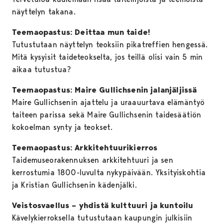
näyttelyn takana.
Teemaopastus: Deittaa mun taide!
Tutustutaan näyttelyn teoksiin pikatreffien hengessä.
Mitä kysyisit taideteokselta, jos teillä olisi vain 5 min
aikaa tutustua? ​
Teemaopastus: Maire Gullichsenin jalanjäljissä
Maire Gullichsenin ajattelu ja uraauurtava elämäntyö
taiteen parissa sekä Maire Gullichsenin taidesäätiön
kokoelman synty ja teokset.
Teemaopastus: Arkkitehtuurikierros
Taidemuseorakennuksen arkkitehtuuri ja sen
kerrostumia 1800-luvulta nykypäivään. Yksityiskohtia
ja Kristian Gullichsenin kädenjälki.
Veistosvaellus – yhdistä kulttuuri ja kuntoilu
Kävelykierroksella tutustutaan kaupungin julkisiin