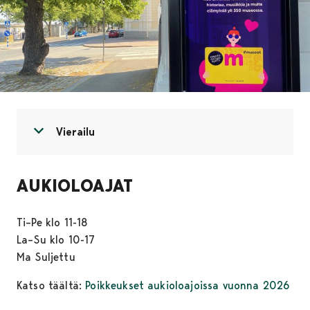
Avaa valikko
Sulje valikko
Vierailu
AUKIOLOAJAT
Ti–Pe klo 11-18
La–Su klo 10-17
Ma Suljettu
Katso täältä:
Poikkeukset aukioloajoissa vuonna 2026