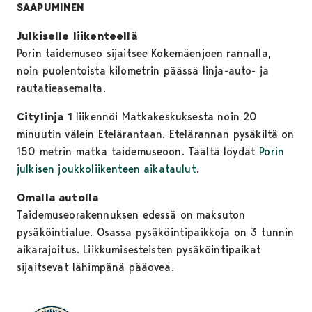
SAAPUMINEN
Julkiselle liikenteellä
Porin taidemuseo sijaitsee Kokemäenjoen rannalla,
noin puolentoista kilometrin päässä linja-auto- ja
rautatieasemalta.
Citylinja 1
liikennöi Matkakeskuksesta noin 20
minuutin välein Etelärantaan. Etelärannan pysäkiltä on
150 metrin matka taidemuseoon. Täältä löydät
Porin
julkisen joukkoliikenteen aikataulut
.
Omalla autolla
Taidemuseorakennuksen edessä on maksuton
pysäköintialue. Osassa pysäköintipaikkoja on 3 tunnin
aikarajoitus. Liikkumisesteisten pysäköintipaikat
sijaitsevat lähimpänä pääovea.