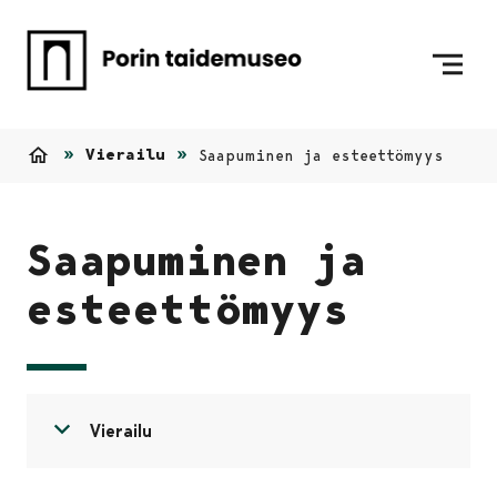
Siirry sisältöön
Etusivulle
Vierailu
Saapuminen ja esteettömyys
Etusivu
Saapuminen ja
esteettömyys
Avaa valikko
Sulje valikko
Vierailu