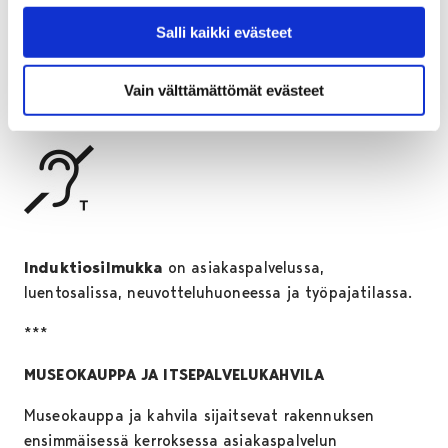
yhteydessä.
Salli kaikki evästeet
Esteetön WC on vain alakerrassa.
Lapsivieraat on huomioitu wc-tiloissa. Vauvan
Vain välttämättömät evästeet
hoitopisteet ovat ylä- ja alakerran wc-tiloissa.
Induktiosilmukka
on asiakaspalvelussa,
luentosalissa, neuvotteluhuoneessa ja työpajatilassa.
***
MUSEOKAUPPA JA ITSEPALVELUKAHVILA
Museokauppa ja kahvila sijaitsevat rakennuksen
ensimmäisessä kerroksessa asiakaspalvelun