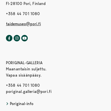
FI-28100 Pori, Finland
+358 44 701 1080
taidemuseo@pori.fi
Porin taidemuseo Facebookissa
Avautuu uudessa välilehdessä
Porin taidemuseo Instagrammissa
Avautuu uudessa välilehdessä
Porin taidemuseo Youtubessa
Avautuu uudessa välilehdessä
PORIGINAL-GALLERIA
Maanantaisin suljettu.
Vapaa sisäänpääsy.
+358 44 701 1080
poriginal.galleria@pori.fi
Poriginal-info