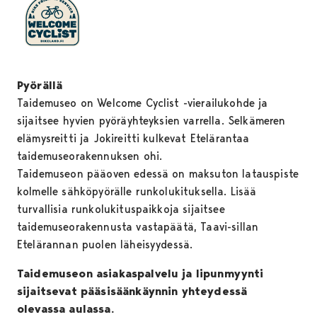
Pyörällä
Taidemuseo on Welcome Cyclist -vierailukohde ja
sijaitsee hyvien pyöräyhteyksien varrella. Selkämeren
elämysreitti ja Jokireitti kulkevat Etelärantaa
taidemuseorakennuksen ohi.
Taidemuseon pääoven edessä on maksuton latauspiste
kolmelle sähköpyörälle runkolukituksella. Lisää
turvallisia runkolukituspaikkoja sijaitsee
taidemuseorakennusta vastapäätä, Taavi-sillan
Etelärannan puolen läheisyydessä.
Taidemuseon asiakaspalvelu ja lipunmyynti
sijaitsevat pääsisäänkäynnin yhteydessä
olevassa aulassa.