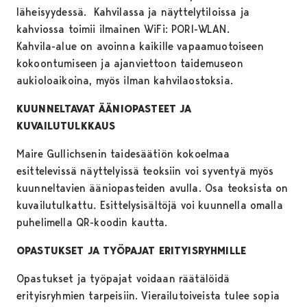
läheisyydessä. Kahvilassa ja näyttelytiloissa ja
kahviossa toimii ilmainen WiFi: PORI-WLAN.
Kahvila-alue on avoinna kaikille vapaamuotoiseen
kokoontumiseen ja ajanviettoon taidemuseon
aukioloaikoina, myös ilman kahvilaostoksia.
KUUNNELTAVAT ÄÄNIOPASTEET JA
KUVAILUTULKKAUS
Maire Gullichsenin taidesäätiön kokoelmaa
esittelevissä näyttelyissä teoksiin voi syventyä myös
kuunneltavien ääniopasteiden avulla. Osa teoksista on
kuvailutulkattu. Esittelysisältöjä voi kuunnella omalla
puhelimella QR-koodin kautta.
OPASTUKSET JA TYÖPAJAT ERITYISRYHMILLE
Opastukset ja työpajat voidaan räätälöidä
erityisryhmien tarpeisiin. Vierailutoiveista tulee sopia