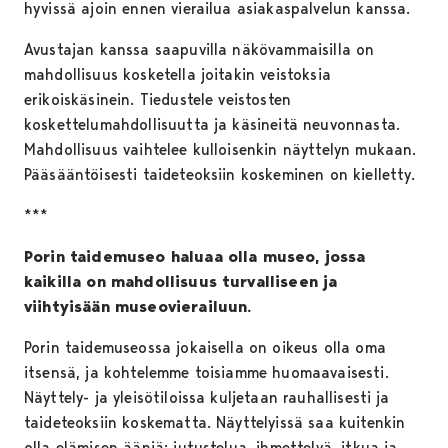
hyvissä ajoin ennen vierailua asiakaspalvelun kanssa.
Avustajan kanssa saapuvilla näkövammaisilla on
mahdollisuus kosketella joitakin veistoksia
erikoiskäsinein. Tiedustele veistosten
koskettelumahdollisuutta ja käsineitä neuvonnasta.
Mahdollisuus vaihtelee kulloisenkin näyttelyn mukaan.
Pääsääntöisesti taideteoksiin koskeminen on kielletty.
***
Porin taidemuseo haluaa olla museo, jossa
kaikilla on mahdollisuus turvalliseen ja
viihtyisään museovierailuun.
Porin taidemuseossa jokaisella on oikeus olla oma
itsensä, ja kohtelemme toisiamme huomaavaisesti.
Näyttely- ja yleisötiloissa kuljetaan rauhallisesti ja
taideteoksiin koskematta. Näyttelyissä saa kuitenkin
olla elämisen ääniä; jutustelua, ihmettelyä, itkua ja