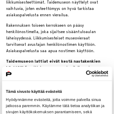
liikkumisesteettömät. Taidemuseon näyttelyt ovat
vaihtuvia, joten esteettömyys on hyvä tarkistaa
asiakaspalvelusta ennen vierailua.
Rakennuksen toiseen kerrokseen on pääsy
henkilönostimella, joka sijaitsee sisääntuloaulan
läheisyydessä. Liikkumisesteiset museovieraat
tarvitsevat avustajan henkilönostimen käyttöön.
Asiakaspalvelusta saa apua nostimen käyttöön.
Taidemuseon lattiat eivät kestä nastakenkien
käyttöä!
Suosittelemme museovierailulle omia
vaihtokenkiä nastakenkiä käytettäessä. Sisääntulo-
ovelta saa lainaksi nastasuojia, mikäli sinulle ei ole
omia vaihtokenkiä mukanasi. Suojia on saatavilla
Tämä sivusto käyttää evästeitä
rajoitetusti.
Hyödynnämme evästeitä, jotta voimme palvella sinua
Vaatenaulakot ja lukolliset säilytyslokerot
jatkossa paremmin. Käytämme tätä tietoa analytiikan ja
sijaitsevat aulan läheisyydessä olevassa tilassa.
sivujen käyttökokemuksen parantamiseen, sekä