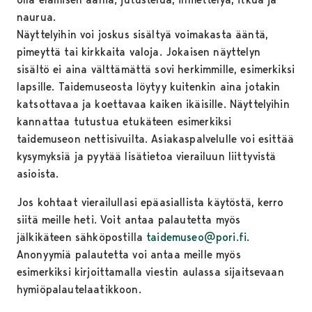
naurua.
Näyttelyihin voi joskus sisältyä voimakasta ääntä,
pimeyttä tai kirkkaita valoja. Jokaisen näyttelyn
sisältö ei aina välttämättä sovi herkimmille, esimerkiksi
lapsille. Taidemuseosta löytyy kuitenkin aina jotakin
katsottavaa ja koettavaa kaiken ikäisille. Näyttelyihin
kannattaa tutustua etukäteen esimerkiksi
taidemuseon nettisivuilta. Asiakaspalvelulle voi esittää
kysymyksiä ja pyytää lisätietoa vierailuun liittyvistä
asioista.
Jos kohtaat vierailullasi epäasiallista käytöstä, kerro
siitä meille heti. Voit antaa palautetta myös
jälkikäteen sähköpostilla
taidemuseo@pori.fi
.
Anonyymiä palautetta voi antaa meille myös
esimerkiksi kirjoittamalla viestin aulassa sijaitsevaan
hymiöpalautelaatikkoon.