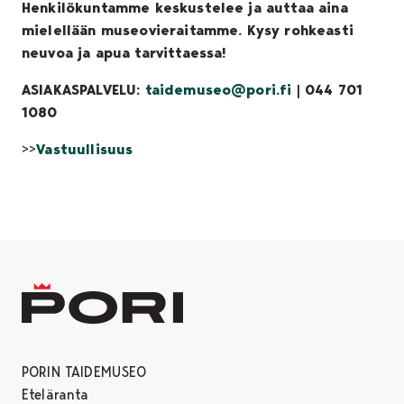
Henkilökuntamme keskustelee ja auttaa aina
mielellään museovieraitamme. Kysy rohkeasti
neuvoa ja apua tarvittaessa!
ASIAKASPALVELU:
taidemuseo@pori.fi
| 044 701
1080
>>
Vastuullisuus
PORIN TAIDEMUSEO
Eteläranta