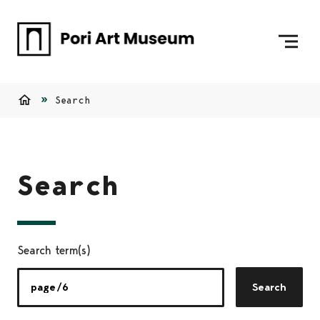
Skip to content
To Home Page
Search
Home
Search
Search term(s)
Search