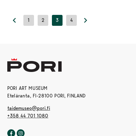
1
2
3
4
Previous page
Next page
PORI ART MUSEUM
Eteläranta, FI-28100 PORI, FINLAND
taidemuseo@pori.fi
+358 44 701 1080
Pori art museum in Facebook
Opens in a new tab
Pori art museum in Instagram
Opens in a new tab