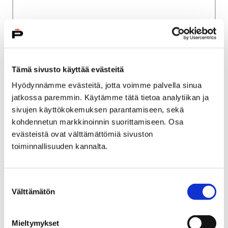
Home
Poriginal info
Tämä sivusto käyttää evästeitä
PORIGINAL – INFORMATION ABOUT THE SPACE
Hyödynnämme evästeitä, jotta voimme palvella sinua
AND PROCEDURES
jatkossa paremmin. Käytämme tätä tietoa analytiikan ja
sivujen käyttökokemuksen parantamiseen, sekä
PORIGINAL - INFORMATION
kohdennetun markkinoinnin suorittamiseen. Osa
ABOUT THE SPACE AND
evästeistä ovat välttämättömiä sivuston
toiminnallisuuden kannalta.
PROCEDURES
Suostumuksen
Välttämätön
valinta
Mieltymykset