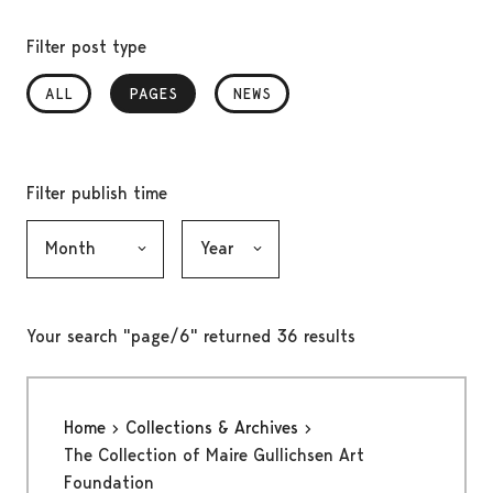
Filter post type
ALL
PAGES
, SELECTED
NEWS
Filter publish time
Month, selection submits the form
Year, selection submits the form
Your search "page/6" returned 36 results
Home
Collections & Archives
The Collection of Maire Gullichsen Art
Foundation