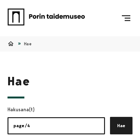
Siirry sisältöön
Etusivulle
Hae
Etusivu
Hae
Hakusana(t)
Hae