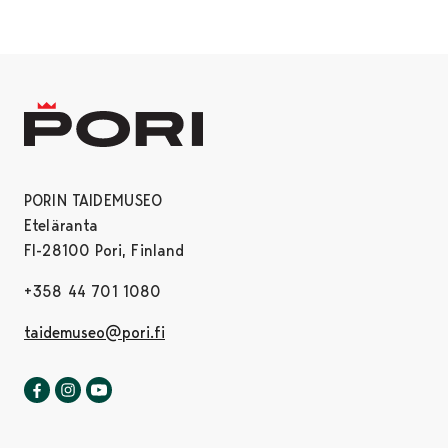
PORIN TAIDEMUSEO
Eteläranta
FI-28100 Pori, Finland
+358 44 701 1080
taidemuseo@pori.fi
Porin taidemuseo Facebookissa
Avautuu uudessa välilehdessä
Porin taidemuseo Instagrammissa
Avautuu uudessa välilehdessä
Porin taidemuseo Youtubessa
Avautuu uudessa välilehdessä