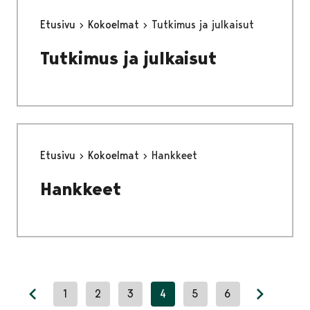
Etusivu
Kokoelmat
Tutkimus ja julkaisut
Tutkimus ja julkaisut
Etusivu
Kokoelmat
Hankkeet
Hankkeet
1
2
3
4
5
6
Previous page
Next pag