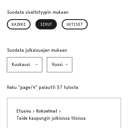
Suodata sisältötyypin mukaan
KAIKKI
SIVUT
, VALITTU
UUTISET
Suodata julkaisuajan mukaan
Kuukausi, valinta lähettää lomakkeen
Vuosi, valinta lähettää lomakkeen
Haku "page/4" palautti 57 tulosta
Etusivu
Kokoelmat
Taide kaupungin julkisissa tiloissa