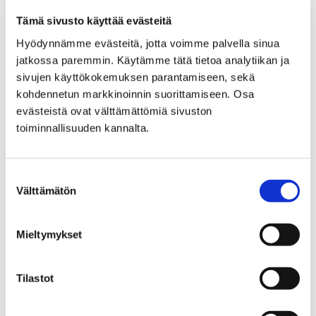
kokoelma
Tämä sivusto käyttää evästeitä
AD HOC – Kristian ja Kirsi
Hyödynnämme evästeitä, jotta voimme palvella sinua
jatkossa paremmin. Käytämme tätä tietoa analytiikan ja
Gullichsenin kokoelma
sivujen käyttökokemuksen parantamiseen, sekä
kohdennetun markkinoinnin suorittamiseen. Osa
evästeistä ovat välttämättömiä sivuston
toiminnallisuuden kannalta.
Etusivu
Tietoa meistä
Mediakuvat
Suostumuksen
Välttämätön
valinta
Mediakuvat
Mieltymykset
Tilastot
Etusivu
Poriginal-info