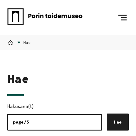
Siirry sisältöön
Etusivulle
Hae
Etusivu
Hae
Hakusana(t)
Hae