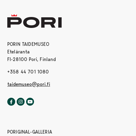
PORIN TAIDEMUSEO
Eteläranta
FI-28100 Pori, Finland
+358 44 701 1080
taidemuseo@pori.fi
Porin taidemuseo Facebookissa
Avautuu uudessa välilehdessä
Porin taidemuseo Instagrammissa
Avautuu uudessa välilehdessä
Porin taidemuseo Youtubessa
Avautuu uudessa välilehdessä
PORIGINAL-GALLERIA