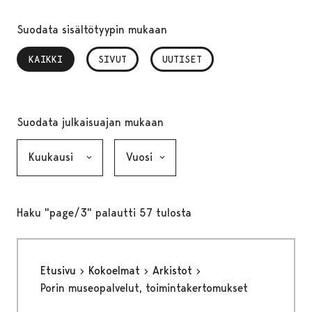
Suodata sisältötyypin mukaan
KAIKKI
, VALITTU
SIVUT
UUTISET
Suodata julkaisuajan mukaan
Kuukausi, valinta lähettää lomakkeen
Vuosi, valinta lähettää lomakkeen
Haku "page/3" palautti 57 tulosta
Etusivu
Kokoelmat
Arkistot
Porin museopalvelut, toimintakertomukset