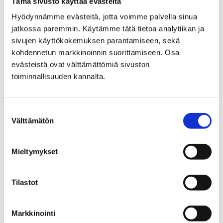
Tämä sivusto käyttää evästeitä
Hyödynnämme evästeitä, jotta voimme palvella sinua
jatkossa paremmin. Käytämme tätä tietoa analytiikan ja
sivujen käyttökokemuksen parantamiseen, sekä
kohdennetun markkinoinnin suorittamiseen. Osa
Etusivu
Uutisarkisto
evästeistä ovat välttämättömiä sivuston
toiminnallisuuden kannalta.
Uutisarkisto
Suostumuksen
Välttämätön
valinta
Mieltymykset
Etusivu
Vierailu
Aukioloajat ja pääsymaksut
Tilastot
Poikkeukset aukioloajoissa
Poikkeukset
Markkinointi