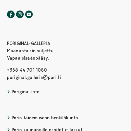
Porin taidemuseo Facebookissa
Avautuu uudessa välilehdessä
Porin taidemuseo Instagrammissa
Avautuu uudessa välilehdessä
Porin taidemuseo Youtubessa
Avautuu uudessa välilehdessä
PORIGINAL-GALLERIA
Maanantaisin suljettu.
Vapaa sisäänpääsy.
+358 44 701 1080
poriginal.galleria@pori.fi
Poriginal-info
Porin taidemuseon henkilökunta
Porin kaupungille osoitetut laskut