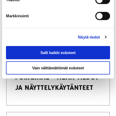
Etusivu
Vierailu
Kokouspalvelut
Kokouspalvelut
Markkinointi
Näytä tiedot
Etusivu
Poriginal-info
Salli kaikki evästeet
PORIGINAL – TILAN TIEDOT JA
NÄYTTELYKÄYTÄNTEET
Vain välttämättömät evästeet
PORIGINAL - TILAN TIEDOT
JA NÄYTTELYKÄYTÄNTEET