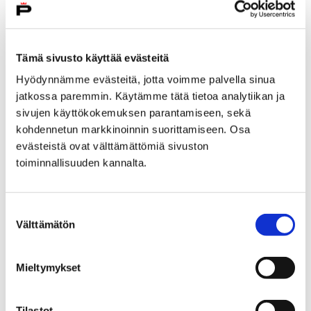
Tämä sivusto käyttää evästeitä
Etusivu
Kokoelmat
Hyödynnämme evästeitä, jotta voimme palvella sinua
jatkossa paremmin. Käytämme tätä tietoa analytiikan ja
Arto Jurttilan kokoelma
sivujen käyttökokemuksen parantamiseen, sekä
Arto Jurttilan kokoelman lahjoitus Porin
kohdennetun markkinoinnin suorittamiseen. Osa
kaupungille ja Porin taidemuseolle
evästeistä ovat välttämättömiä sivuston
Arto Jurttilan kokoelman
toiminnallisuuden kannalta.
lahjoitus Porin kaupungille
Suostumuksen
ja Porin taidemuseolle
Välttämätön
valinta
Mieltymykset
Tilastot