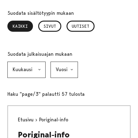
Suodata sisältötyypin mukaan
KAIKKI
, VALITTU
SIVUT
UUTISET
Suodata julkaisuajan mukaan
Kuukausi, valinta lähettää lomakkeen
Vuosi, valinta lähettää lomakkeen
Haku "page/3" palautti 57 tulosta
Etusivu
Poriginal-info
Poriginal-info