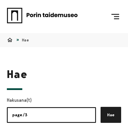
Siirry sisältöön
Etusivulle
Hae
Etusivu
Hae
Hakusana(t)
Hae