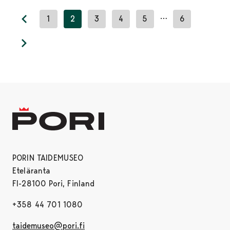
…
1
2
3
4
5
6
Previous page
Next page
PORIN TAIDEMUSEO
Eteläranta
FI-28100 Pori, Finland
+358 44 701 1080
taidemuseo@pori.fi