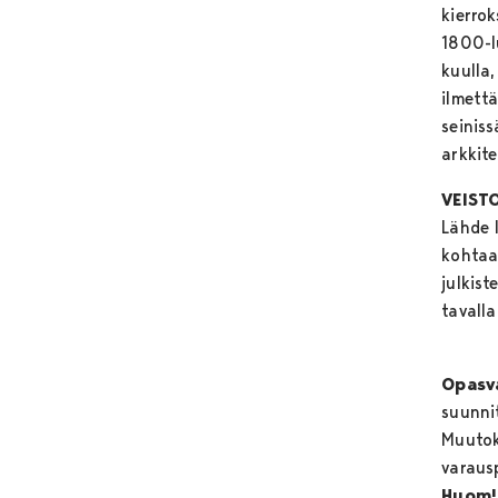
kierro
1800-l
kuulla
ilmett
seiniss
arkkit
VEISTO
Lähde l
kohtaa
julkist
tavalla
Opasva
suunni
Muutok
varaus
Huom!