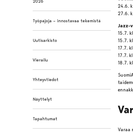
2026
24.6. 
27.6. 
Työpajoja – innostavaa tekemistä
Jazz-v
15.7. 
Uutisarkisto
15.7. 
17.7. k
17.7. 
Vierailu
18.7. 
SuomiA
Yhteystiedot
taidemu
ennakk
Näyttelyt
Va
Tapahtumat
Varaa 