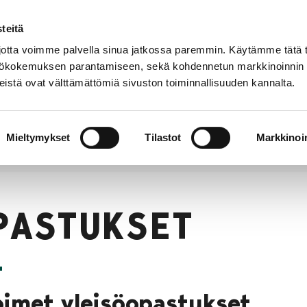
teitä
Suomeksi
In
YHTEYSTIEDOT
English
tta voimme palvella sinua jatkossa paremmin. Käytämme tätä t
yttökokemuksen parantamiseen, sekä kohdennetun markkinoinnin
istä ovat välttämättömiä sivuston toiminnallisuuden kannalta.
t
Kahvila
Kokoelmat
Museo
Tieto
verkossa
meist
Mieltymykset
Tilastot
Markkinoin
PASTUKSET
oimet yleisöopastukset