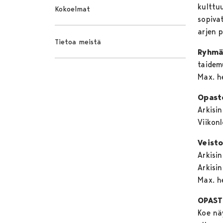
kulttuu
Kokoelmat
sopiva
arjen p
Tietoa meistä
Ryhmä
taidem
Max. h
Opaste
Arkisi
Viikon
Veisto
Arkisi
Arkisin
Max. h
OPAST
Koe näy