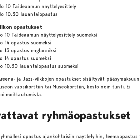
klo 10 Taideaamun näyttelyesittely
klo 10.30 lauantaiopastus
iikon opastukset
klo 10 Taideaamun näyttelyesittely suomeksi
klo 14 opastus suomeksi
lo 13 opastus englanniksi
klo 14 opastus suomeksi
klo 10.30 lauantaiopastus suomeksi
reena- ja Jazz-viikkojen opastukset sisältyvät pääsymaksuun
seon vuosikorttiin tai Museokorttiin, kesto noin tunti. Ei
oilmoittautumista.
rattavat ryhmäopastukset
ryhmällesi opastus ajankohtaisiin näyttelyihin, teemaopastus 