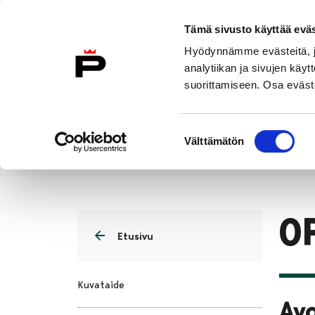
Siirry sisältöön
Etusivulle
Tämä sivusto käyttää eväs
Hyödynnämme evästeitä, jo
analytiikan ja sivujen kä
suorittamiseen. Osa eväste
Vierailu
Näyttelyt
Tapahtuma
Suostumuksen
Välttämätön
valinta
OPASTUKSET
Etusivu
O
Etusivu
Kuvataide
Av