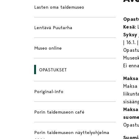
Lasten oma taidemuseo
Opastu
Kesä:
Lentävä Puutarha
Syksy 
| 16.1. 
Museo online
Opastu
Museoko
Ei enn
OPASTUKSET
Maksa 
Maksa 
Poriginal-info
liikunt
sisään
Maksa 
Porin taidemuseon café
suomen
Opastu
Porin taidemuseon näyttelyohjelma
Suomi