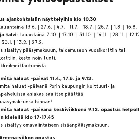
s ajankohtaisiin näyttelyihin klo 10.30
Lauantaina 13.6. | 27.6. | 4.7. | 11.7. | 18.7. | 25.7. | 1.8. | 15.8.
ja talvi:
Lauantaina 3.10. | 17.10. | 31.10. | 14.11. | 28.11. | 12.12
| 30.1. | 13.2. | 27.2.
s sisältyy pääsymaksuun, taidemuseon vuosikorttiin tai
rttiin, kesto noin tunti.
akkoilmoittautumista.
mitä haluat -päivät
11.4., 17.6. ja 9.12.
mitä haluat -päivänä Porin kaupungin kulttuuri- ja
apalveluissa asiakas saa itse päättää
pääsymaksunsa hinnan!
mitä haluat -päivänä keskiviikkona 9.12. opastus helpol
 kielellä klo 17-17.45
s sisältyy omavalintaiseen sisäänpääsymaksuun.
Areena-viikon opastus