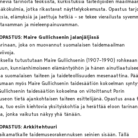
neviä tarinoita teoksista, kurkistuksia taiteilijoiden maailmaa
näkökulmia, jotka rikastavat näyttelykokemusta. Opastus tarj
ksia, elämyksiä ja jaettuja hetkiä – se tekee vierailusta syvem
stavamman ja mieleenpainuvamman.
PASTUS: Maire Gullichsenin jalanjäljissä
arinaan, joka on muovannut suomalaisen taidemaailman
viivoja.
ksella tutustutaan Maire Gullichsenin (1907–1990) rohkeaan
luun, kunnianhimoiseen elämäntyöhön ja hänen ainutlaatuise
nsa suomalaisen taiteen ja taideteollisuuden mesenaattina. Pä
umaan myös Maire Gullichsenin taidesäätiön kokoelman synty
Gullichsenin taidesäätiön kokoelma on viitoittanut Porin
useon tietä ajankohtaisen taiteen esittelijänä. Opastus avaa 
a, tuo esiin kiehtovia yksityiskohtia ja herättää eloon tarinan
ta, jonka vaikutus näkyy yhä tänään.
OPASTUS: Arkkitehtuuri
aikamatkalle taidemuseorakennuksen seinien sisään. Tällä