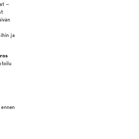
at —
at
äivän
ihin ja
rros
ntoilu
a ennen