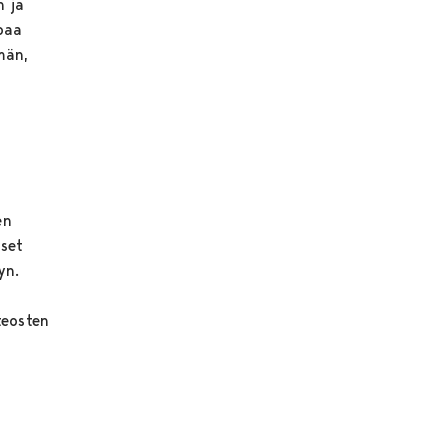
n ja
oaa
män,
en
äset
yn.
teosten