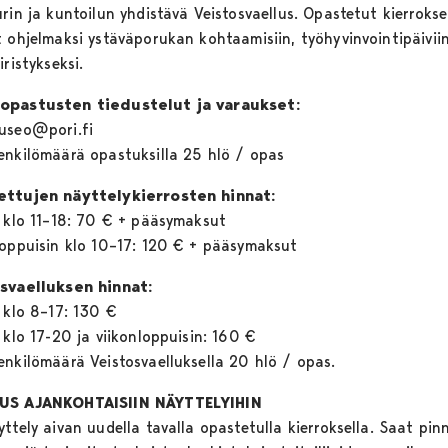
rin ja kuntoilun yhdistävä Veistosvaellus. Opastetut kierrokse
t ohjelmaksi ystäväporukan kohtaamisiin, työhyvinvointipäiviin
iristykseksi.
opastusten tiedustelut ja varaukset:
useo@pori.fi
enkilömäärä opastuksilla 25 hlö / opas
ttujen näyttelykierrosten hinnat:
n klo 11–18: 70 € + pääsymaksut
loppuisin klo 10–17: 120 € + pääsymaksut
svaelluksen hinnat:
n klo 8–17: 130 €
 klo 17-20 ja viikonloppuisin: 160 €
enkilömäärä Veistosvaelluksella 20 hlö / opas.
US AJANKOHTAISIIN NÄYTTELYIHIN
ttely aivan uudella tavalla opastetulla kierroksella. Saat pin