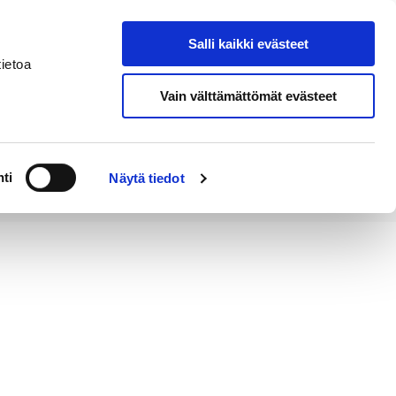
Salli kaikki evästeet
Verkkokauppa
Hae sivustolta
ietoa
Vain välttämättömät evästeet
a
Alueellinen
Poriginal-
ä
vastuumuseo
info
ti
Näytä tiedot