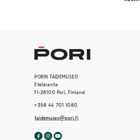
PORIN TAIDEMUSEO
Eteläranta
FI-28100 Pori, Finland
+358 44 701 1080
taidemuseo@pori.fi
Porin taidemuseo Facebookissa
Avautuu uudessa välilehdessä
Porin taidemuseo Instagrammissa
Avautuu uudessa välilehdessä
Porin taidemuseo Youtubessa
Avautuu uudessa välilehdessä