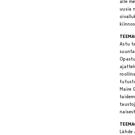
alle me
uusia 
oivallu
kiinno
TEEMAO
Astu t
suunta
Opastu
ajatte
roolii
tutust
Maire 
taidem
taustoj
naises
TEEMA
Lähde 