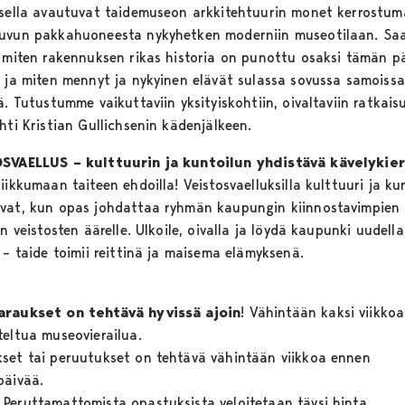
ksella avautuvat taidemuseon arkkitehtuurin monet kerrostum
uvun pakkahuoneesta nykyhetken moderniin museotilaan. Sa
, miten rakennuksen rikas historia on punottu osaksi tämän p
ä ja miten mennyt ja nykyinen elävät sulassa sovussa samoissa
ä. Tutustumme vaikuttaviin yksityiskohtiin, oivaltaviin ratkaisu
ehti Kristian Gullichsenin kädenjälkeen.
SVAELLUS – kulttuurin ja kuntoilun yhdistävä kävelykie
iikkumaan taiteen ehdoilla! Veistosvaelluksilla kulttuuri ja ku
vat, kun opas johdattaa ryhmän kaupungin kiinnostavimpien
en veistosten äärelle. Ulkoile, oivalla ja löydä kaupunki uudella
 – taide toimii reittinä ja maisema elämyksenä.
raukset on tehtävä hyvissä ajoin
! Vähintään kaksi viikko
teltua museovierailua.
set tai peruutukset on tehtävä vähintään viikkoa ennen
päivää.
Peruttamattomista opastuksista veloitetaan täysi hinta.