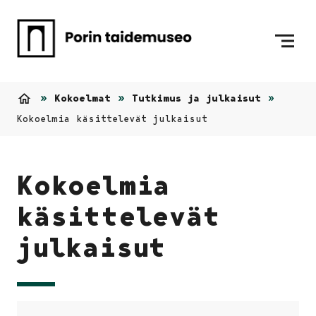
Siirry sisältöön
Etusivulle
Kokoelmat
Tutkimus ja julkaisut
Etusivu
Kokoelmia käsittelevät julkaisut
Kokoelmia
käsittelevät
julkaisut