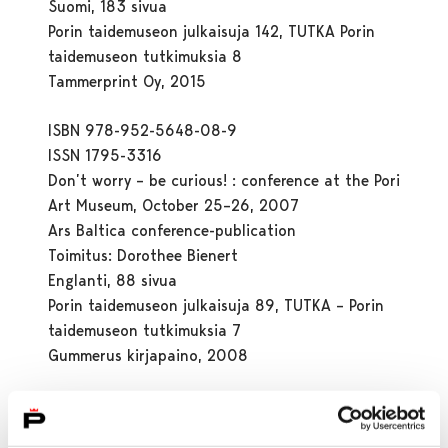
Suomi, 183 sivua
Porin taidemuseon julkaisuja 142, TUTKA Porin
taidemuseon tutkimuksia 8
Tammerprint Oy, 2015
ISBN 978-952-5648-08-9
ISSN 1795-3316
Don’t worry – be curious! : conference at the Pori
Art Museum, October 25–26, 2007
Ars Baltica conference-publication
Toimitus: Dorothee Bienert
Englanti, 88 sivua
Porin taidemuseon julkaisuja 89, TUTKA – Porin
taidemuseon tutkimuksia 7
Gummerus kirjapaino, 2008
ISBN 978-952-5648-06-5
Hyon-Sob Kim: TUNTEMATON KÄYTTÖVOIMA.