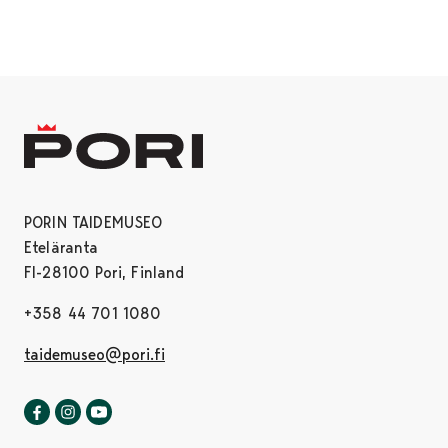
PORIN TAIDEMUSEO
Eteläranta
FI-28100 Pori, Finland
+358 44 701 1080
taidemuseo@pori.fi
Porin taidemuseo Facebookissa
Avautuu uudessa välilehdessä
Porin taidemuseo Instagrammissa
Avautuu uudessa välilehdessä
Porin taidemuseo Youtubessa
Avautuu uudessa välilehdessä