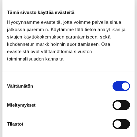
Japanilainen tokonoma -käsite ja Alvar Aallon
Villa Mairea, 1937–39
Tämä sivusto käyttää evästeitä
Toimittaja: Esko Nummelin
Hyödynnämme evästeitä, jotta voimme palvella sinua
Suomi-englanti, 87 sivua
jatkossa paremmin. Käytämme tätä tietoa analytiikan ja
Porin taidemuseon julkaisuja 87 / TUTKA Porin
sivujen käyttökokemuksen parantamiseen, sekä
taidemuseon tutkimuksia 6
kohdennetun markkinoinnin suorittamiseen. Osa
Porin taidemuseo, 2007
evästeistä ovat välttämättömiä sivuston
toiminnallisuuden kannalta.
ISBN 951-9355-98-7
ISSN 1795-3316
Carolus Enckell, TAITEEN KIELET / THE
Suostumuksen
LANGUAGES OF ART
Välttämätön
valinta
Toimittajat: Jorma Hautala, Jaakko Lintinen,
Esko Nummelin
Mieltymykset
Graafinen suunnittelu: Patrik Söderlund
Suomi, ruotsi, englanti, 238 sivua
TUTKA – Porin taidemuseon tutkimuksia 5 / Pori
Tilastot
Art Museum Studies 5