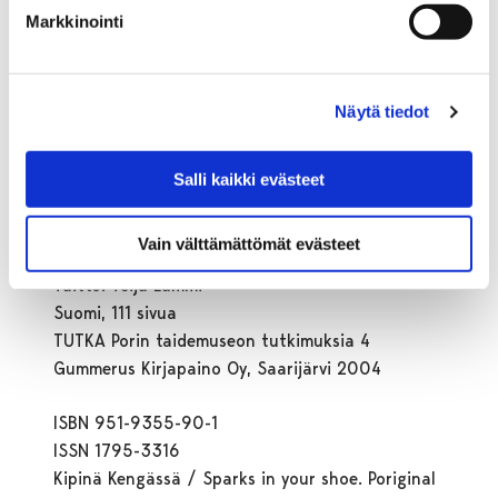
Porin taidemuseon julkaisuja 80 / Pori Art
Markkinointi
Museum Publications 80
Finepress 2006
Näytä tiedot
ISBN 951-9355-92-8
ISSN 1795-3316
Renja Suominen-Kokkonen: TAITEEN KIRJASTO?
Salli kaikki evästeet
AJATUKSIA VILLA MAIREASTA JA
TAITEENKERÄÄJÄN SUKUPUOLESTA
Vain välttämättömät evästeet
Toimittajat: Miia Lehtola, Esko Nummelin
Taitto: Teija Lammi
Suomi, 111 sivua
TUTKA Porin taidemuseon tutkimuksia 4
Gummerus Kirjapaino Oy, Saarijärvi 2004
ISBN 951-9355-90-1
ISSN 1795-3316
Kipinä Kengässä / Sparks in your shoe. Poriginal