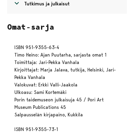
Avaa valikko
Sulje valikko
Tutkimus ja julkaisut
Omat-sarja
ISBN 951-9355-63-4
Timo Heino: Ajan Puutarha, sarjasta omat 1
Toimittaja: Jari-Pekka Vanhala
Kirjoittajat: Marja Jalava, tutkija, Helsinki, Jari-
Pekka Vanhala
Valokuvat: Erkki Valli-Jaakola
Ulkoasu: Sami Kortemäki
Porin taidemuseon julkaisuja 45 / Pori Art
Museum Publications 45
Salpausselän kirjapaino, Kukkila
ISBN 951-9355-73-1