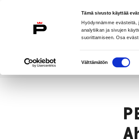
Siirry sisältöön
Etusivulle
Tämä sivusto käyttää eväs
Hyödynnämme evästeitä, jo
analytiikan ja sivujen kä
suorittamiseen. Osa eväste
Vierailu
Näyttelyt
Tapahtuma
Suostumuksen
Välttämätön
valinta
Näyttelyarkisto
PERUSKOKOELMIA
Etusivu
P
A