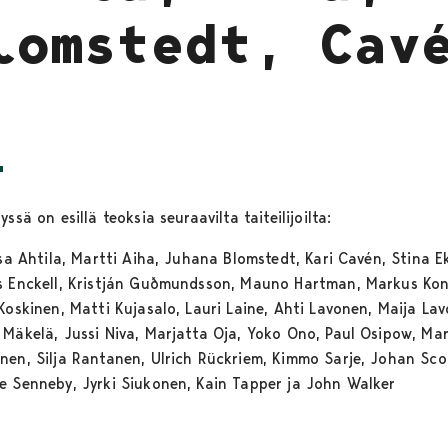
lomstedt, Cav
yssä on esillä teoksia seuraavilta taiteilijoilta:
isa Ahtila, Martti Aiha, Juhana Blomstedt, Kari Cavén, Stina 
s Enckell, Kristján Guðmundsson, Mauno Hartman, Markus Kon
Koskinen, Matti Kujasalo, Lauri Laine, Ahti Lavonen, Maija La
 Mäkelä, Jussi Niva, Marjatta Oja, Yoko Ono, Paul Osipow, Ma
nen, Silja Rantanen, Ulrich Rückriem, Kimmo Sarje, Johan Sco
e Senneby, Jyrki Siukonen, Kain Tapper ja John Walker