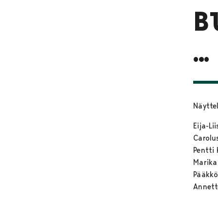
B
…
Näyttel
Eija-Li
Carolu
Pentti 
Marika
Pääkkö
Annett