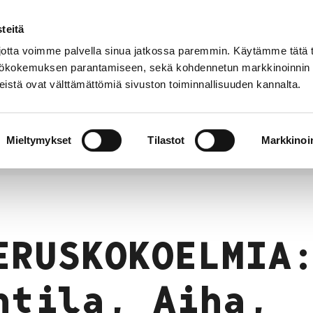
teitä
Suomeksi
In
YHTEYSTIEDOT
English
tta voimme palvella sinua jatkossa paremmin. Käytämme tätä t
yttökokemuksen parantamiseen, sekä kohdennetun markkinoinnin
istä ovat välttämättömiä sivuston toiminnallisuuden kannalta.
t
Kahvila
Kokoelmat
Museo
Tieto
verkossa
meist
Mieltymykset
Tilastot
Markkinoin
: Ahtila, Aiha, Blomstedt, Cavén …
ERUSKOKOELMIA
htila, Aiha,