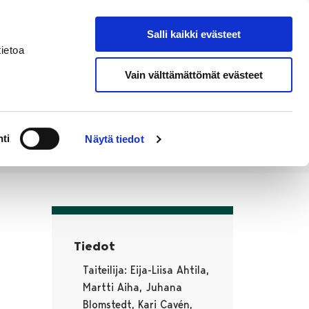
Salli kaikki evästeet
Verkkokauppa
Hae sivustolta
ietoa
Vain välttämättömät evästeet
a
Alueellinen
Poriginal-
ä
vastuumuseo
info
ti
Näytä tiedot
:
Tiedot
Taiteilija: Eija-Liisa Ahtila,
Martti Aiha, Juhana
Blomstedt, Kari Cavén,