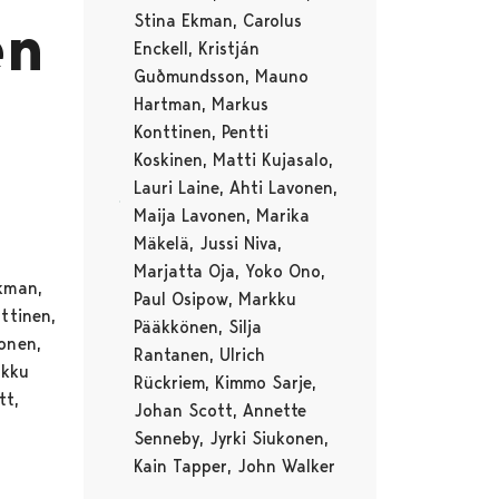
Stina Ekman, Carolus
én
Enckell, Kristján
Guðmundsson, Mauno
Hartman, Markus
Konttinen, Pentti
Koskinen, Matti Kujasalo,
Lauri Laine, Ahti Lavonen,
Maija Lavonen, Marika
Mäkelä, Jussi Niva,
Marjatta Oja, Yoko Ono,
Ekman,
Paul Osipow, Markku
ttinen,
Pääkkönen, Silja
vonen,
Rantanen, Ulrich
rkku
Rückriem, Kimmo Sarje,
tt,
Johan Scott, Annette
Senneby, Jyrki Siukonen,
Kain Tapper, John Walker