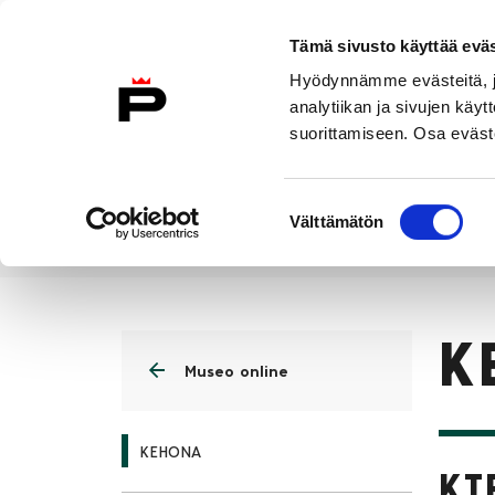
Siirry sisältöön
Etusivulle
Tämä sivusto käyttää eväs
Hyödynnämme evästeitä, jo
analytiikan ja sivujen kä
suorittamiseen. Osa eväste
Vierailu
Näyttelyt
Tapahtuma
Suostumuksen
Välttämätön
valinta
Museo online
KEHONA
Etusivu
K
Museo online
KEHONA
KI