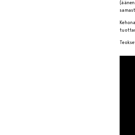
(äänen
samast
Kehona
tuotta
Teokse
Ohita 