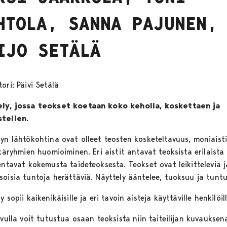
HTOLA, SANNA PAJUNEN,
IJO SETÄLÄ
ori: Päivi Setälä
ly, jossa teokset koetaan koko keholla, koskettaen ja
tellen.
lyn lähtökohtina ovat olleet teosten kosketeltavuus, moniaist
ikäryhmien huomioiminen. Eri aistit antavat teoksista erilaista
entavat kokemusta taideteoksesta. Teokset ovat leikitteleviä j
soisia tuntoja herättäviä. Näyttely ääntelee, tuoksuu ja tuntu
y sopii kaikenikäisille ja eri tavoin aisteja käyttäville henkilöill
ivulla voit tutustua osaan teoksista niin taiteilijan kuvauksen