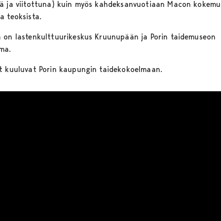
ä ja viitottuna) kuin myös kahdeksanvuotiaan Macon kokem
a teoksista.
 on lastenkulttuurikeskus Kruunupään ja Porin taidemuseon
ma.
t kuuluvat Porin kaupungin taidekokoelmaan.
upote