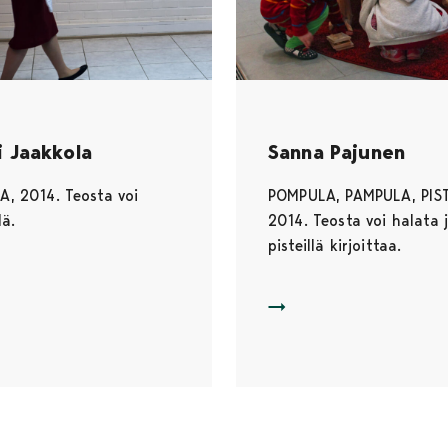
i Jaakkola
Sanna Pajunen
A, 2014. Teosta voi
POMPULA, PAMPULA, PIST
lä.
2014. Teosta voi halata 
pisteillä kirjoittaa.
NA: LOIKKA
KEHONA: POMPULA, PAMP