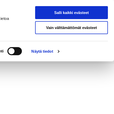
Salli kaikki evästeet
Verkkokauppa
Hae sivustolta
ietoa
Vain välttämättömät evästeet
a
Alueellinen
Poriginal-
ä
vastuumuseo
info
ti
Näytä tiedot