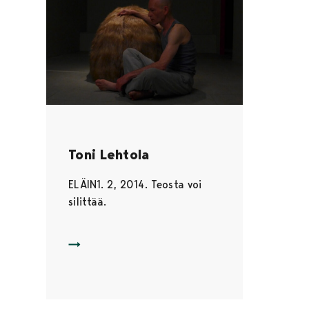
Toni Lehtola
ELÄIN1. 2, 2014. Teosta voi
silittää.
KEHONA: ELÄIN1. 2