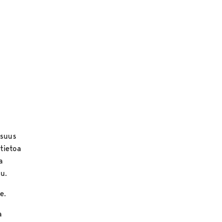
isuus
 tietoa
a
u.
e.
a