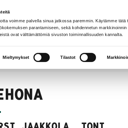
teitä
Suomeksi
In
YHTEYSTIEDOT
English
tta voimme palvella sinua jatkossa paremmin. Käytämme tätä t
yttökokemuksen parantamiseen, sekä kohdennetun markkinoinnin
istä ovat välttämättömiä sivuston toiminnallisuuden kannalta.
t
Kahvila
Kokoelmat
Museo
Tieto
verkossa
meist
Mieltymykset
Tilastot
Markkinoin
EHONA
RSI JAAKKOLA, TONI