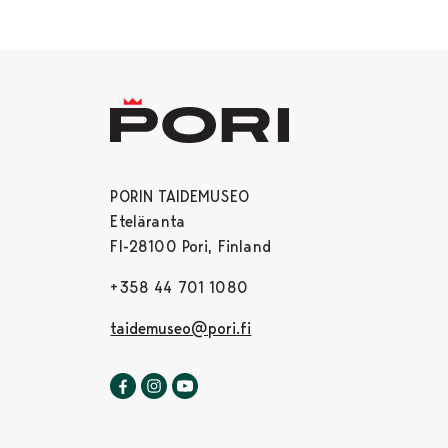
PORIN TAIDEMUSEO
Eteläranta
FI-28100 Pori, Finland
+358 44 701 1080
taidemuseo@pori.fi
Porin taidemuseo Facebookissa
Avautuu uudessa välilehdessä
Porin taidemuseo Instagrammissa
Avautuu uudessa välilehdessä
Porin taidemuseo Youtubessa
Avautuu uudessa välilehdessä