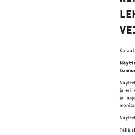
LE
VE
Kuraatt
Näytte
tunnus
Näytte
ja eri 
ja laaj
monita
Näyttel
Tällä s