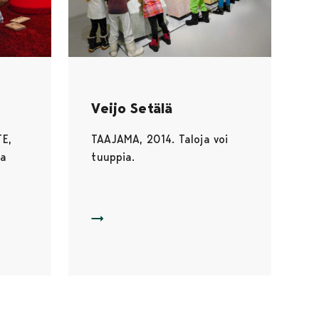
Veijo Setälä
E,
TAAJAMA, 2014. Taloja voi
ja
tuuppia.
ULA, PISTE
KEHONA: TAAJAMA