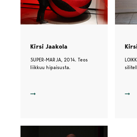
Kirsi Jaakola
Kirs
SUPER-MARJA, 2014. Teos
LOIKK
liikkuu hipaisusta.
silitel
KEHONA: SUPER-MARJA
KEHO