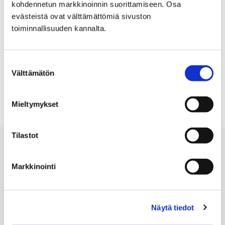
kohdennetun markkinoinnin suorittamiseen. Osa
Tiedot
evästeistä ovat välttämättömiä sivuston
Taiteilija: Felice Varini
toiminnallisuuden kannalta.
01.02.2013 – 26.05.2013
Suostumuksen
Tila: HALLI
Välttämätön
valinta
Mieltymykset
Tilastot
Markkinointi
PORIN TAIDEMUSEO
Näytä tiedot
Eteläranta