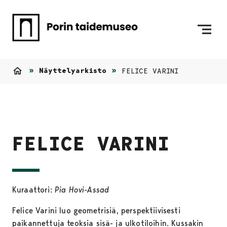
Siirry sisältöön
Etusivulle
Näyttelyarkisto
FELICE VARINI
Etusivu
FELICE VARINI
Kuraattori:
Pia Hovi-Assad
Felice Varini luo geometrisiä, perspektiivisesti
paikannettuja teoksia sisä- ja ulkotiloihin. Kussakin