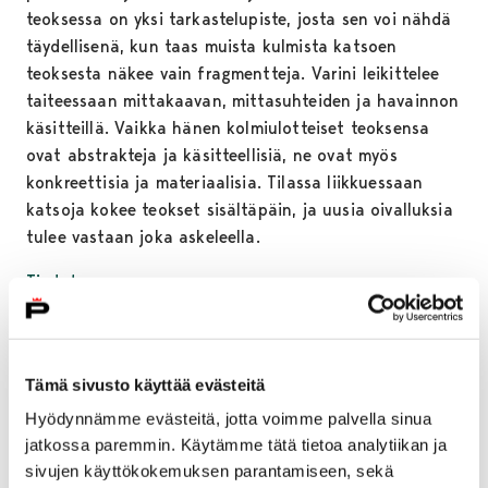
teoksessa on yksi tarkastelupiste, josta sen voi nähdä
täydellisenä, kun taas muista kulmista katsoen
teoksesta näkee vain fragmentteja. Varini leikittelee
taiteessaan mittakaavan, mittasuhteiden ja havainnon
käsitteillä. Vaikka hänen kolmiulotteiset teoksensa
ovat abstrakteja ja käsitteellisiä, ne ovat myös
konkreettisia ja materiaalisia. Tilassa liikkuessaan
katsoja kokee teokset sisältäpäin, ja uusia oivalluksia
tulee vastaan joka askeleella.
Tiedote
Media:
YLE UUTISET: Poriin suunnitellaan taas uutta
Tämä sivusto käyttää evästeitä
katutaideteosta (11.01.2013)
Hyödynnämme evästeitä, jotta voimme palvella sinua
jatkossa paremmin. Käytämme tätä tietoa analytiikan ja
sivujen käyttökokemuksen parantamiseen, sekä