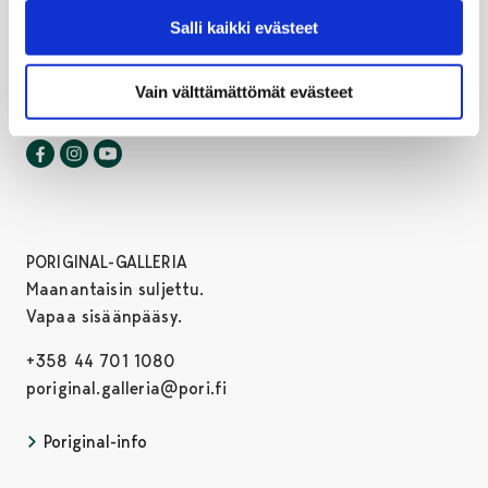
FI-28100 Pori, Finland
Salli kaikki evästeet
+358 44 701 1080
taidemuseo@pori.fi
Vain välttämättömät evästeet
Porin taidemuseo Facebookissa
Avautuu uudessa välilehdessä
Porin taidemuseo Instagrammissa
Avautuu uudessa välilehdessä
Porin taidemuseo Youtubessa
Avautuu uudessa välilehdessä
PORIGINAL-GALLERIA
Maanantaisin suljettu.
Vapaa sisäänpääsy.
+358 44 701 1080
poriginal.galleria@pori.fi
Poriginal-info