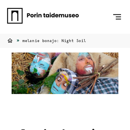
Siirry sisältöön
Etusivulle
melanie bonajo: Night Soil
Etusivu