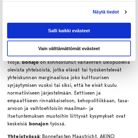
arkkitehtuurin ja installaatiot on suunnitellut
Théo
Demans
yhteistyössä
melanie bonajon
kanssa ja ne
Näytä tiedot
on toteutettu yhdessä Porin taidemuseon
avustuksella.
Salli kaikki evästeet
melanie bonajo
on hollantilainen taiteilija,
elokuvantekijä, somaattinen seksuaalivalmentaja ja -
Vain välttämättömät evästeet
kouluttaja, ja aktivisti, joka luo immersiivisiä queerejä
tiloja.
bonajo
on kiinnostunut valtavirran ulkopuolella
olevista yhteisöistä, jotka elävät tai työskentelevät
yhteiskunnan marginaalissa joko kulttuurisen
syrjäytymisen vuoksi tai siksi, että he eivät kuulu
normatiiviseen järjestelmään. Eettiseen ja
empaattiseen rinnakkaiseloon, kehopolitiikkaan, tasa-
arvoon ja vaihtoehtoisiin maailman- ja
itsetuntemuksen muotoihin liittyvät kysymykset ovat
keskeisiä
bonajon
työssä.
Yhteistyössä
: Bonnefanten Maastricht, AKINCI