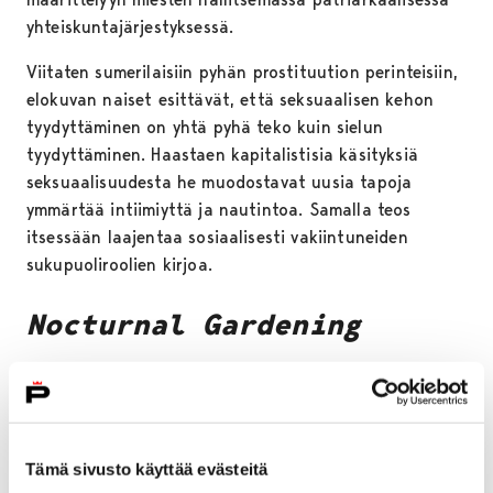
yhteiskuntajärjestyksessä.
Viitaten sumerilaisiin pyhän prostituution perinteisiin,
elokuvan naiset esittävät, että seksuaalisen kehon
tyydyttäminen on yhtä pyhä teko kuin sielun
tyydyttäminen. Haastaen kapitalistisia käsityksiä
seksuaalisuudesta he muodostavat uusia tapoja
ymmärtää intiimiyttä ja nautintoa. Samalla teos
itsessään laajentaa sosiaalisesti vakiintuneiden
sukupuoliroolien kirjoa.
Nocturnal Gardening
Trilogian kolmas osa,
Nocturnal Gardening
, käsittelee
maanviljelyä ja ruoantuotantoa. Elokuvan neljässä
jaksossa eri yhteisöihin kuuluvat naiset luovat tapoja
lähestyä maanomistusta, maanviljelyä ja
Tämä sivusto käyttää evästeitä