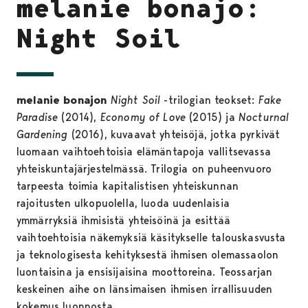
melanie bonajo:
Night Soil
melanie bonajon
Night Soil
-trilogian teokset:
Fake
Paradise
(2014),
Economy of Love
(2015) ja
Nocturnal
Gardening
(2016), kuvaavat yhteisöjä, jotka pyrkivät
luomaan vaihtoehtoisia elämäntapoja vallitsevassa
yhteiskuntajärjestelmässä. Trilogia on puheenvuoro
tarpeesta toimia kapitalistisen yhteiskunnan
rajoitusten ulkopuolella, luoda uudenlaisia ​​​​
ymmärryksiä ihmisistä yhteisöinä ja esittää
vaihtoehtoisia näkemyksiä käsitykselle talouskasvusta
ja teknologisesta kehityksestä ihmisen olemassaolon
luontaisina ja ensisijaisina moottoreina. Teossarjan
keskeinen aihe on länsimaisen ihmisen irrallisuuden
kokemus luonnosta.