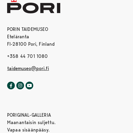
PORIN TAIDEMUSEO
Eteläranta
FI-28100 Pori, Finland
+358 44 701 1080
taidemuseo@pori.fi
Porin taidemuseo Facebookissa
Avautuu uudessa välilehdessä
Porin taidemuseo Instagrammissa
Avautuu uudessa välilehdessä
Porin taidemuseo Youtubessa
Avautuu uudessa välilehdessä
PORIGINAL-GALLERIA
Maanantaisin suljettu.
Vapaa sisäänpääsy.