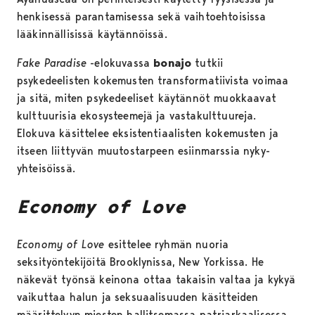
henkisessä parantamisessa sekä vaihtoehtoisissa
lääkinnällisissä käytännöissä.
Fake Paradise
-elokuvassa
bonajo
tutkii
psykedeelisten kokemusten transformatiivista voimaa
ja sitä, miten psykedeeliset käytännöt muokkaavat
kulttuurisia ekosysteemejä ja vastakulttuureja.
Elokuva käsittelee eksistentiaalisten kokemusten ja
itseen liittyvän muutostarpeen esiinmarssia nyky-
yhteisöissä.
Economy of Love
Economy of Love
esittelee ryhmän nuoria
seksityöntekijöitä Brooklynissa, New Yorkissa. He
näkevät työnsä keinona ottaa takaisin valtaa ja kykyä
vaikuttaa halun ja seksuaalisuuden käsitteiden
määrittelyyn miesten hallitsemassa patriarkaalisessa