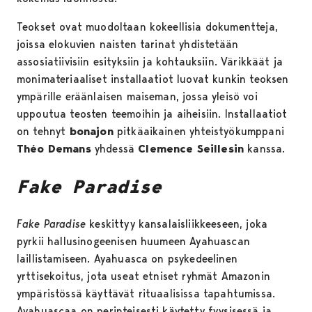
Teokset ovat muodoltaan kokeellisia dokumentteja,
joissa elokuvien naisten tarinat yhdistetään
assosiatiivisiin esityksiin ja kohtauksiin. Värikkäät ja
monimateriaaliset installaatiot luovat kunkin teoksen
ympärille eräänlaisen maiseman, jossa yleisö voi
uppoutua teosten teemoihin ja aiheisiin. Installaatiot
on tehnyt
bonajon
pitkäaikainen yhteistyökumppani
Théo Demans
yhdessä
Clemence Seillesin
kanssa.
Fake Paradise
Fake Paradise
keskittyy kansalaisliikkeeseen, joka
pyrkii hallusinogeenisen huumeen Ayahuascan
laillistamiseen. Ayahuasca on psykedeelinen
yrttisekoitus, jota useat etniset ryhmät Amazonin
ympäristössä käyttävät rituaalisissa tapahtumissa.
Ayahuascaa on perinteisesti käytetty fyysisessä ja