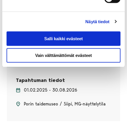
pronssiveistos / bronze sculpture
Carlstedt, Birger:
Sommitelma
, 1955
Näytä tiedot
öljy paperille / oil on paper
Salli kaikki evästeet
Maire Gullichsenin taidesäätiön kokoelma / The
Collection of Maire Gullichsen Art Foundation
Vain välttämättömät evästeet
Tapahtuman tiedot
01.02.2025 - 30.08.2026
Porin taidemuseo / Siipi, MG-näyttelytila