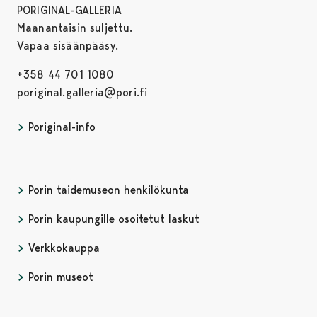
PORIGINAL-GALLERIA
Maanantaisin suljettu.
Vapaa sisäänpääsy.
+358 44 701 1080
poriginal.galleria@pori.fi
Poriginal-info
Porin taidemuseon henkilökunta
Porin kaupungille osoitetut laskut
Verkkokauppa
Porin museot