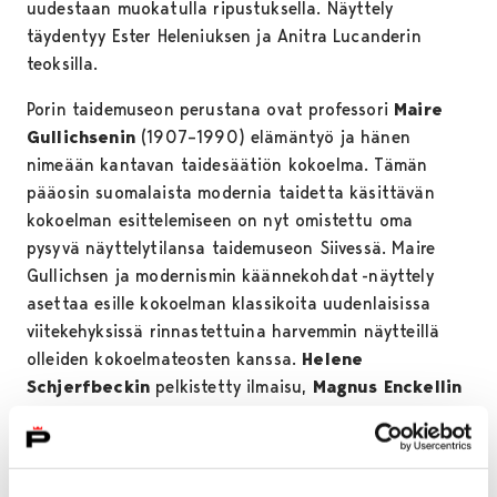
uudestaan muokatulla ripustuksella. Näyttely
täydentyy Ester Heleniuksen ja Anitra Lucanderin
teoksilla.
Porin taidemuseon perustana ovat professori
Maire
Gullichsenin
(1907–1990) elämäntyö ja hänen
nimeään kantavan taidesäätiön kokoelma. Tämän
pääosin suomalaista modernia taidetta käsittävän
kokoelman esittelemiseen on nyt omistettu oma
pysyvä näyttelytilansa taidemuseon Siivessä. Maire
Gullichsen ja modernismin käännekohdat -näyttely
asettaa esille kokoelman klassikoita uudenlaisissa
viitekehyksissä rinnastettuina harvemmin näytteillä
olleiden kokoelmateosten kanssa.
Helene
Schjerfbeckin
pelkistetty ilmaisu,
Magnus Enckellin
tai
Ellen Thesleffin
värikylläiset maalaukset,
Sam
Vannin
abstraktit asetelmat,
Lars-Gunnar
Nordströmin
konstruktivismi ovat kaikki suomalaisen