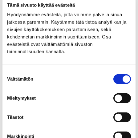
taiteen merkkipaaluja 1900-luvun murrosvaiheissa.
Tämä sivusto käyttää evästeitä
Näyttelyn teoksiin voi syventyä kuunneltavien
Hyödynnämme evästeitä, jotta voimme palvella sinua
ääniopasteiden avulla. Osa teoksista on
jatkossa paremmin. Käytämme tätä tietoa analytiikan ja
kuvailutulkattu.
sivujen käyttökokemuksen parantamiseen, sekä
kohdennetun markkinoinnin suorittamiseen. Osa
evästeistä ovat välttämättömiä sivuston
toiminnallisuuden kannalta.
Näyttelykuva: Veera Korhonen / Porin
taidemuseo.
Suostumuksen
Välttämätön
valinta
Teokset kuvassa:
Harry Kivijärvi:
Mieltymykset
Viisasten kivi / Stone of the Wise Men,
1965
gabro / gabbro
Tilastot
Häiväoja, Heikki:
Kilo (Heijastuksia)
, 1966
Markkinointi