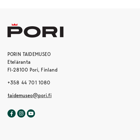
PORIN TAIDEMUSEO
Eteläranta
FI-28100 Pori, Finland
+358 44 701 1080
taidemuseo@pori.fi
Porin taidemuseo Facebookissa
Avautuu uudessa välilehdessä
Porin taidemuseo Instagrammissa
Avautuu uudessa välilehdessä
Porin taidemuseo Youtubessa
Avautuu uudessa välilehdessä