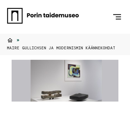
Siirry sisältöön
Etusivulle
Etusivu
MAIRE GULLICHSEN JA MODERNISMIN KÄÄNNEKOHDAT