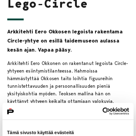
Lego-Circle
Arkkitehti Eero Okkosen legoista rakentama
Circle-yhtye on esillä taidemuseon aulassa
kesän ajan. Vapaa pääsy.
Arkkitehti Eero Okkonen on rakentanut legoista Circle-
yhtyeen esiintymistilanteessa. Hahmoissa
hämmästyttää Okkosen taito loihtia figuureihin
tunnistettavuuden ja persoonallisuuden pieniä
yksityiskohtia myöden. Teoksen mallina hän on
käyttänyt yhtyeen keikalta ottamiaan valokuvia.
Circlen PISTE-näyttely Porin taidemuseossa toimii myös
keskipisteenä ja tapahtumapaikkana sarjalle
musiikillisia vierailuja ja interventioita eli eräänlaisia
Tämä sivusto käyttää evästeitä