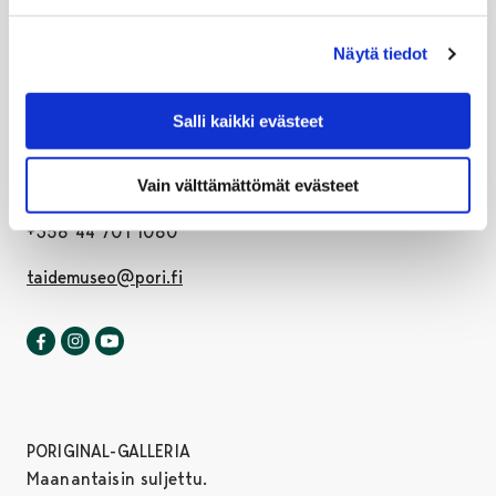
Näytä tiedot
Salli kaikki evästeet
PORIN TAIDEMUSEO
Eteläranta
Vain välttämättömät evästeet
FI-28100 Pori, Finland
+358 44 701 1080
taidemuseo@pori.fi
Porin taidemuseo Facebookissa
Avautuu uudessa välilehdessä
Porin taidemuseo Instagrammissa
Avautuu uudessa välilehdessä
Porin taidemuseo Youtubessa
Avautuu uudessa välilehdessä
PORIGINAL-GALLERIA
Maanantaisin suljettu.