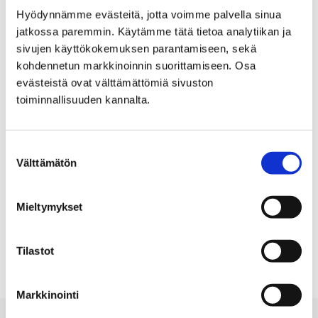
taiteellisia keskeytyksiä. Eero Okkosen legoinstallaatio
Hyödynnämme evästeitä, jotta voimme palvella sinua
on Circlen toteuttama Interventio 2.
jatkossa paremmin. Käytämme tätä tietoa analytiikan ja
Eero Okkonen antoi Ylelle
haastattelun
vieraillessaan
sivujen käyttökokemuksen parantamiseen, sekä
lego-Circlen julkistamistilaisuudessa Porin
kohdennetun markkinoinnin suorittamiseen. Osa
evästeistä ovat välttämättömiä sivuston
taidemuseossa.
toiminnallisuuden kannalta.
Suostumuksen
Tapahtuman tiedot
Välttämätön
valinta
04.06.2025 - 31.08.2025
Mieltymykset
Porin taidemuseo, Eteläranta
Tilastot
Markkinointi