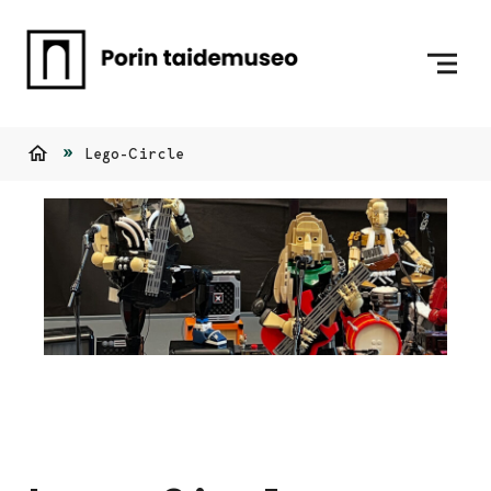
Siirry sisältöön
Etusivulle
Lego-Circle
Etusivu