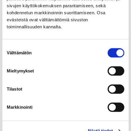
sivujen käyttökokemuksen parantamiseen, sekä
kohdennetun markkinoinnin suorittamiseen. Osa
Etusivu
Tietoa meistä
evästeistä ovat välttämättömiä sivuston
toiminnallisuuden kannalta.
Tietoa meistä
Suostumuksen
Välttämätön
valinta
Mieltymykset
Etusivu
Poriginal-info
PORIGINAL – HAKU
PORIGINAL - HAKU
Tilastot
Markkinointi
Etusivu
Työpajoja – innostavaa tekemistä
Näytä tiedot