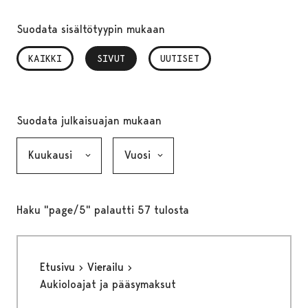
Suodata sisältötyypin mukaan
KAIKKI
SIVUT
, VALITTU
UUTISET
Suodata julkaisuajan mukaan
Kuukausi, valinta lähettää lomakkeen
Vuosi, valinta lähettää lomakkeen
Haku "page/5" palautti 57 tulosta
Etusivu
Vierailu
Aukioloajat ja pääsymaksut