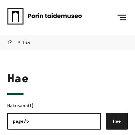
Siirry sisältöön
Etusivulle
Hae
Etusivu
Hae
Hakusana(t)
Hae