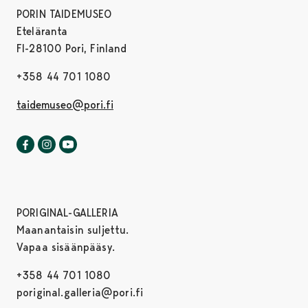
PORIN TAIDEMUSEO
Eteläranta
FI-28100 Pori, Finland
+358 44 701 1080
taidemuseo@pori.fi
Porin taidemuseo Facebookissa
Avautuu uudessa välilehdessä
Porin taidemuseo Instagrammissa
Avautuu uudessa välilehdessä
Porin taidemuseo Youtubessa
Avautuu uudessa välilehdessä
PORIGINAL-GALLERIA
Maanantaisin suljettu.
Vapaa sisäänpääsy.
+358 44 701 1080
poriginal.galleria@pori.fi