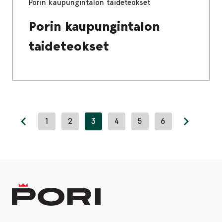
Porin kaupungintalon taideteokset
Porin kaupungintalon
taideteokset
1
2
3
4
5
6
Previous page
Next pag