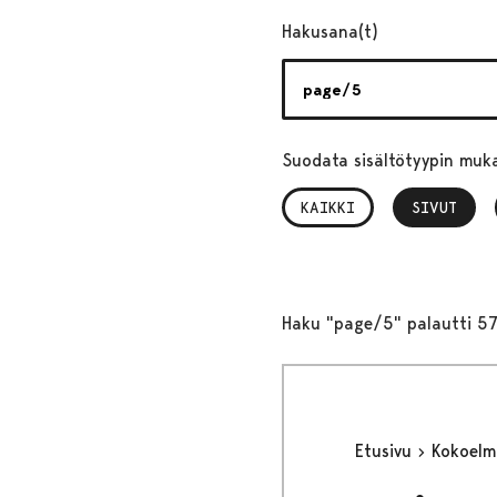
Hakusana(t)
Suodata sisältötyypin muk
KAIKKI
SIVUT
, VALITTU
Haku "page/5" palautti 57
Etusivu
Kokoel