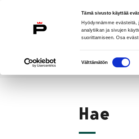
Siirry sisältöön
Etusivulle
Tämä sivusto käyttää eväs
Hyödynnämme evästeitä, jo
analytiikan ja sivujen kä
suorittamiseen. Osa eväste
Vierailu
Näyttelyt
Tapahtuma
Suostumuksen
Välttämätön
valinta
Hae
Etusivu
Hae