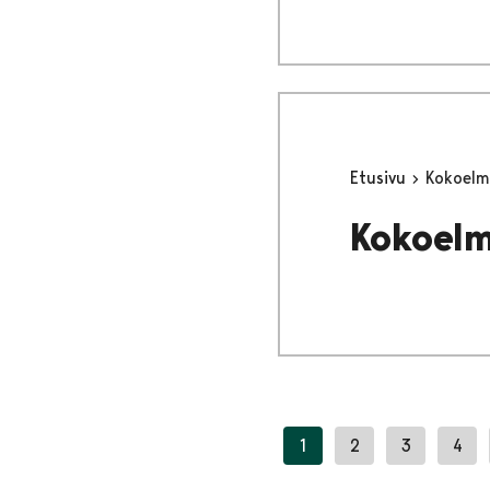
Etusivu
Kokoelm
Kokoel
1
2
3
4