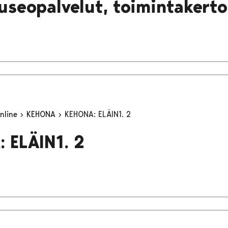
useopalvelut, toimintakert
nline
KEHONA
KEHONA: ELÄIN1. 2
 ELÄIN1. 2