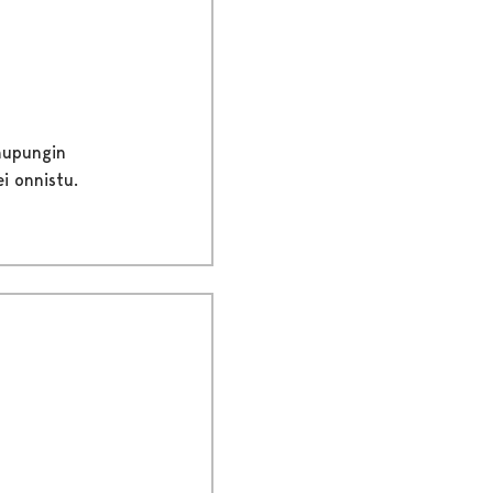
kaupungin
i onnistu.