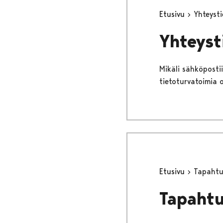
Etusivu
Yhteyst
Yhteyst
Mikäli sähköposti
tietoturvatoimia 
Etusivu
Tapaht
Tapaht