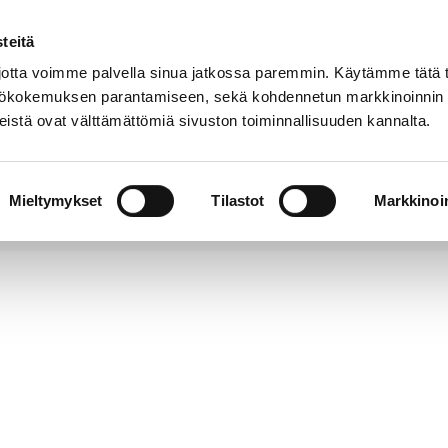
teitä
Suomeksi
In
YHTEYSTIEDOT
English
tta voimme palvella sinua jatkossa paremmin. Käytämme tätä t
yttökokemuksen parantamiseen, sekä kohdennetun markkinoinnin
istä ovat välttämättömiä sivuston toiminnallisuuden kannalta.
t
Kahvila
Kokoelmat
Museo
Tieto
verkossa
meist
Mieltymykset
Tilastot
Markkinoin