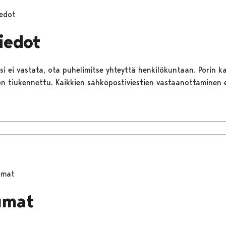
iedot
iedot
isi ei vastata, ota puhelimitse yhteyttä henkilökuntaan. Porin 
on tiukennettu. Kaikkien sähköpostiviestien vastaanottaminen e
umat
umat