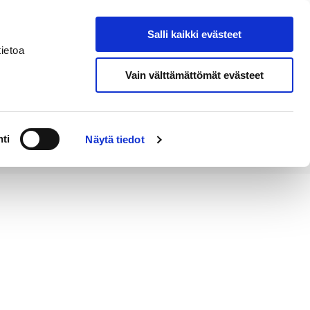
Salli kaikki evästeet
Verkkokauppa
Hae sivustolta
ietoa
Vain välttämättömät evästeet
a
Alueellinen
Poriginal-
ä
vastuumuseo
info
ti
Näytä tiedot