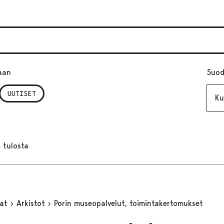
aan
Suod
Kuuk
UUTISET
 tulosta
mat
Arkistot
Porin museopalvelut, toimintakertomukset