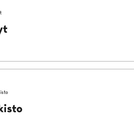
t
yt
isto
kisto