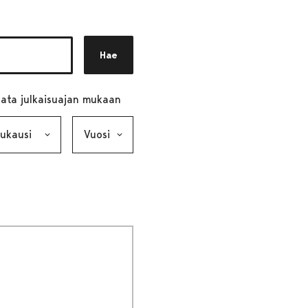
Hae
ata julkaisuajan mukaan
ausi, valinta lähettää lomakkeen
Vuosi, valinta lähettää lomakkeen