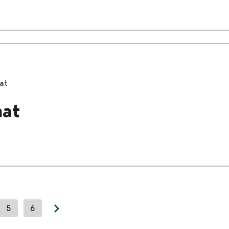
at
mat
5
6
Next page